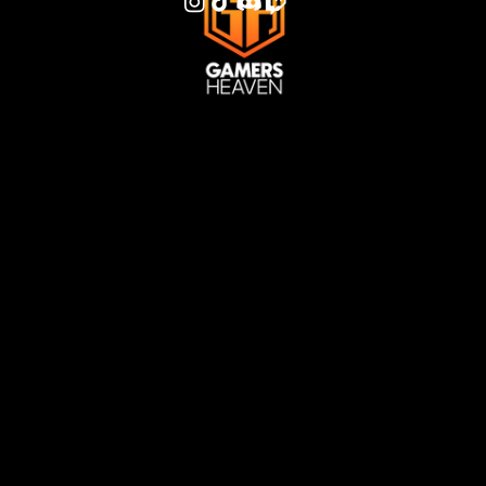
Standort
Fürstenberger Str. 26
33142 Büren
NRW
Rechtliches
Impressum
Datenschutz
AGB
Quicklinks
Instagram
Discord
Last Drop
Jetzt buchen
Diese Website wurde realisiert und umgesetzt von
Dukart Webdesign.